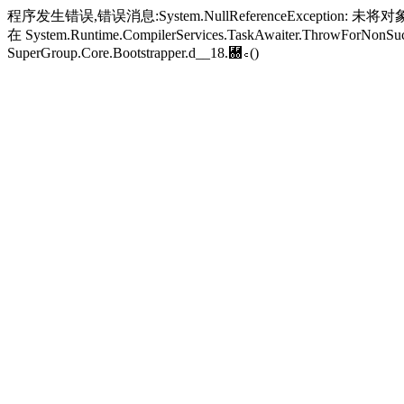
程序发生错误,错误消息:System.NullReferenceException: 未将对象引
在 System.Runtime.CompilerServices.TaskAwaiter.ThrowForNonSucc
SuperGroup.Core.Bootstrapper.
d__18.＀꜀()