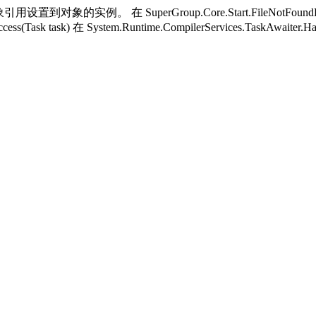
用设置到对象的实例。 在 SuperGroup.Core.Start.FileNotFoundH
ess(Task task) 在 System.Runtime.CompilerServices.TaskAwaiter.H